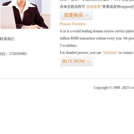
具体交易流程可
“点击这里”
查看或咨询support@
我要购买
>>
Process Overview:
4.cn is a world leading domain escrow service plat
million RMB transaction volume every year. We promi
联系我们
5 workdays.
For detailed process, you can
“visit here”
or contact
QQ：2726103981
BUY NOW
>>
Copyright © 1998 -2025 ww