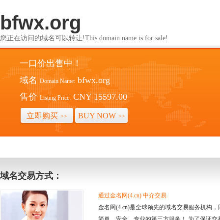
bfwx.org
您正在访问的域名可以转让!This domain name is for sale!
一口价出售中！
域名
bfwx.org
Domain Name:
售价
CNY 15597.00
Listing Price:
立即购买
BUY NOW
>>
>>
域名交易方式：
通过金名网(4.cn) 中介交易
金名网(4.cn)是全球领先的域名交易服务机
简单、安全、专业的第三方服务！ 为了保证交